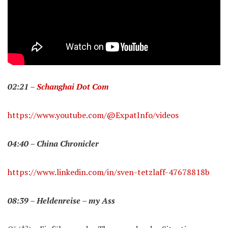
02:21 –
Schanghai Dot Com
https://www.youtube.com/@ExpatInfo/videos
04:40 – China Chronicler
https://www.linkedin.com/in/sven-tetzlaff-47678818b
08:39 – Heldenreise – my Ass