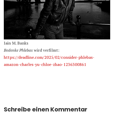
Iain M. Banks
Bedenke Phlebas
wird verfilmt:
https://deadline.com/2025/02/consider-phlebas-
amazon-charles-yu-chloe-zhao-1236300861
Schreibe einen Kommentar